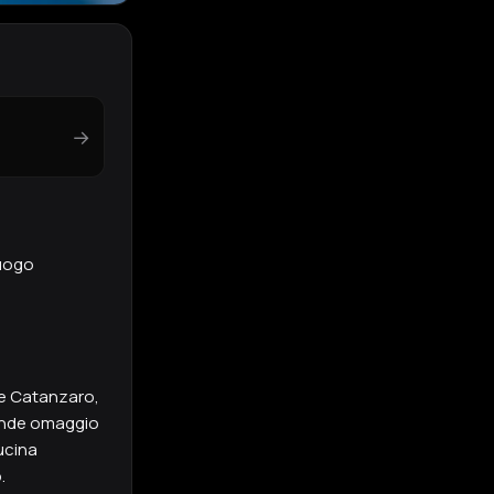
→
luogo
are Catanzaro,
 rende omaggio
ucina
.