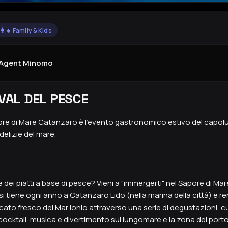
‍👩‍👧 Family & Kids
yAgent Minomo
IVAL DEL PESCE
apore di Mare Catanzaro è l'evento gastronomico estivo del capo
delizie del mare.
 dei piatti a base di pesce? Vieni a "immergerti" nel Sapore di M
e si tiene ogni anno a Catanzaro Lido (nella marina della città) e
scato fresco del Mar Ionio attraverso una serie di degustazioni, c
 cocktail, musica e divertimento sul lungomare e la zona del porto