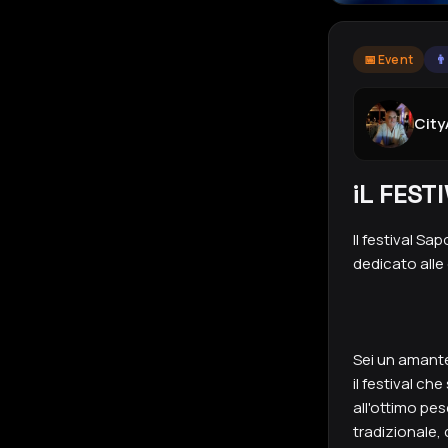
📅 Event
👨
Cit
iL FEST
Il festival S
dedicato alle 
Sei un amante
il festival ch
all'ottimo pe
tradizionale,