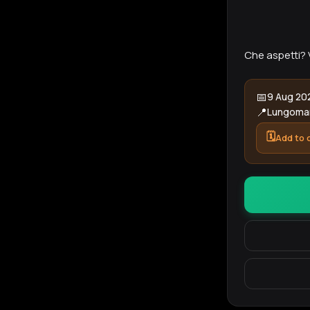
Che aspetti? 
📅
9 Aug 202
📍
Lungomar
🗓️
Add to 