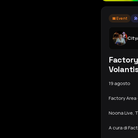
📅 Event
🎤
Cit
Factory
Volanti
19 agosto
Factory Area 
Noona Live, T
A cura di Fac