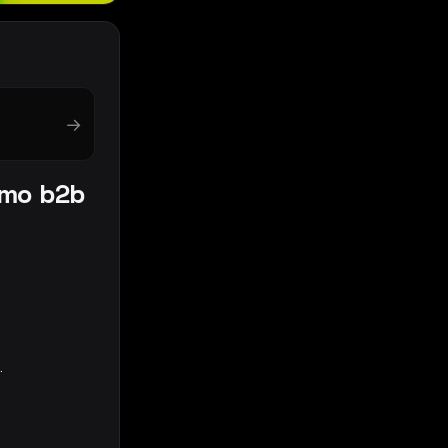
→
emo b2b
.