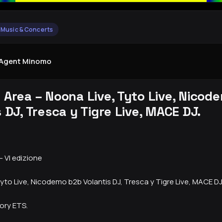
 Music & Concerts
yAgent Minomo
 Area – Noona Live, Tyto Live, Nicod
s DJ, Tresca y Tigre Live, MACE DJ.
– VI edizione
yto Live, Nicodemo b2b Volantis DJ, Tresca y Tigre Live, MACE DJ
tory ETS.