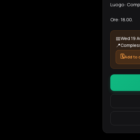
Luogo: Compl
Ore: 18.00.
📅
Wed 19 A
📍
Compless
🗓️
Add to 