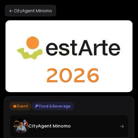
← CityAgent Minomo
📅 Event
🍕 Food & Beverage
→
CityAgent Minomo