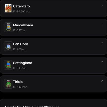
Catanzaro
↗
IT · 86.590 ab.
Marcellinara
↗
IT · 2.187 ab.
San Floro
↗
IT · 709 ab.
Settingiano
↗
IT · 3.168 ab.
Tiriolo
↗
IT · 3.682 ab.