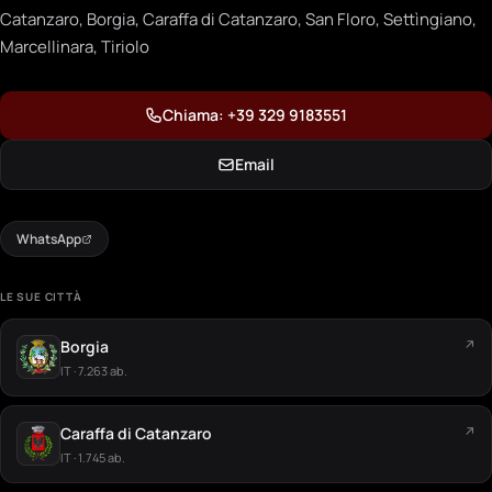
Catanzaro, Borgia, Caraffa di Catanzaro, San Floro, Settìngiano,
Marcellinara, Tiriolo
Chiama: +39 329 9183551
Email
WhatsApp
LE SUE CITTÀ
Borgia
↗
IT · 7.263 ab.
Caraffa di Catanzaro
↗
IT · 1.745 ab.