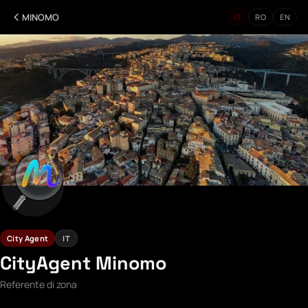
MINOMO
IT
RO
EN
City Agent
IT
CityAgent Minomo
Referente di zona