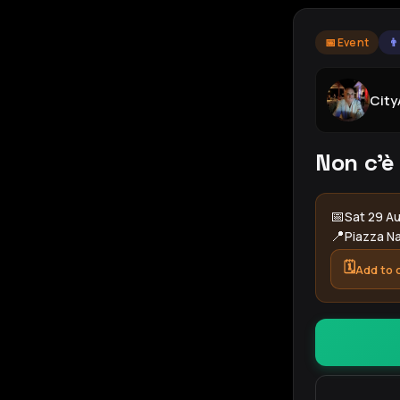
📅 Event
👨
Cit
Non c'è
📅
Sat 29 Au
📍
Piazza N
🗓️
Add to 