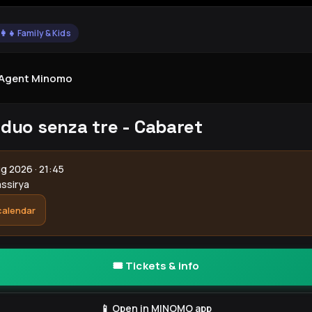
‍👩‍👧 Family & Kids
yAgent Minomo
 duo senza tre - Cabaret
g 2026 · 21:45
assirya
calendar
🎟️ Tickets & info
📱 Open in MINOMO app