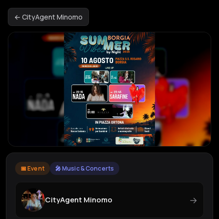
← CityAgent Minomo
📅 Event
🎤 Music & Concerts
→
CityAgent Minomo