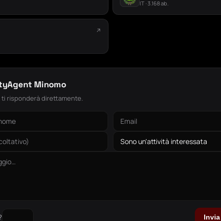
IT · 3.168 ab.
↗
.
ityAgent Minomo
: ti risponderà direttamente.
?
Invi