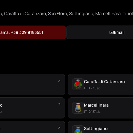
, Caraffa di Catanzaro, San Floro, Settìngiano, Marcellinara, Tirio
ama: +39 329 9183551
Email
↗
Caraffa di Catanzaro
IT · 1.745 ab.
ro
↗
Marcellinara
b.
IT · 2.187 ab.
o
↗
Settingiano