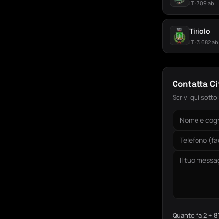
IT · 709 ab.
Tiriolo
IT · 3.682 ab
Contatta C
Scrivi qui sotto
Quanto fa 2 + 8