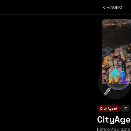
MINOMO
City Agent
IT
CityAg
Referente di zona