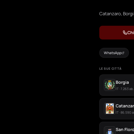
Catanzaro, Borgia
Chi
WhatsApp
LE SUE CITTÀ
Borgia
IT · 7.263 ab.
Catanza
IT · 86.590 a
San Flor