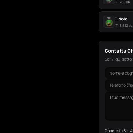
IT · 709 ab.
Tiriolo
IT · 3.682 ab
Contatta C
Scrivi qui sotto
Quanto fa 5 + 4