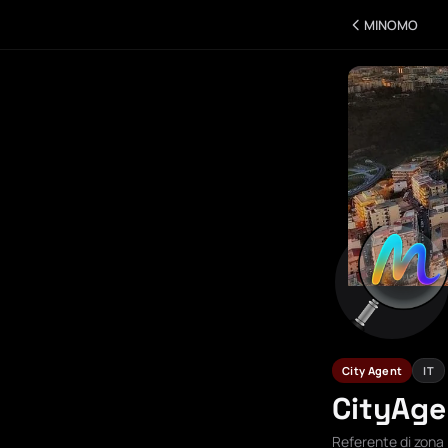
MINOMO
City Agent
IT
CityAg
Referente di zona