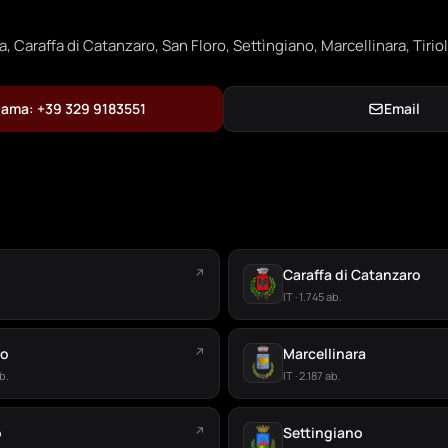
, Caraffa di Catanzaro, San Floro, Settìngiano, Marcellinara, Tirio
ama: +39 329 9183551
Email
↗
Caraffa di Catanzaro
IT · 1.745 ab.
ro
↗
Marcellinara
b.
IT · 2.187 ab.
o
↗
Settingiano