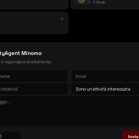
IT · 3.168 ab.
↗
.
ityAgent Minomo
: ti risponderà direttamente.
?
Invi