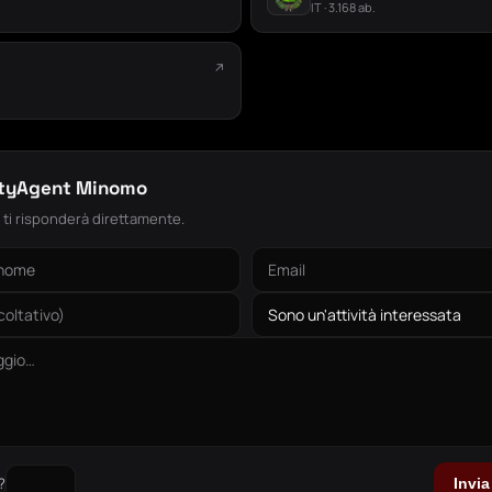
IT · 3.168 ab.
↗
.
ityAgent Minomo
: ti risponderà direttamente.
?
Invi