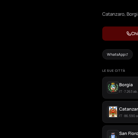
Catanzaro, Borgia
Chi
WhatsApp
LE SUE CITTÀ
Borgia
IT · 7.263 ab.
Catanza
IT · 86.590 a
San Flor