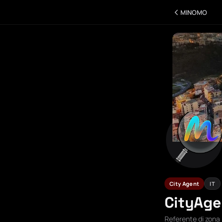
MINOMO
City Agent
IT
CityAg
Referente di zona