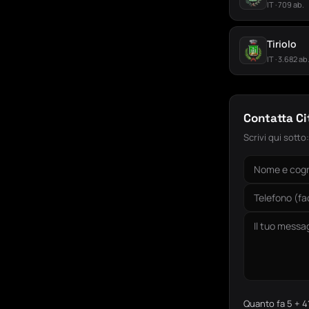
IT · 709 ab.
Tiriolo
IT · 3.682 ab
Contatta C
Scrivi qui sotto
Quanto fa 5 + 4