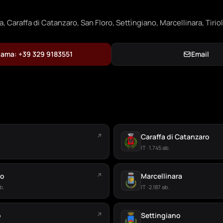
, Caraffa di Catanzaro, San Floro, Settìngiano, Marcellinara, Tirio
ama: +39 329 9183551
Email
↗
Caraffa di Catanzaro
IT · 1.745 ab.
ro
↗
Marcellinara
b.
IT · 2.187 ab.
o
↗
Settingiano