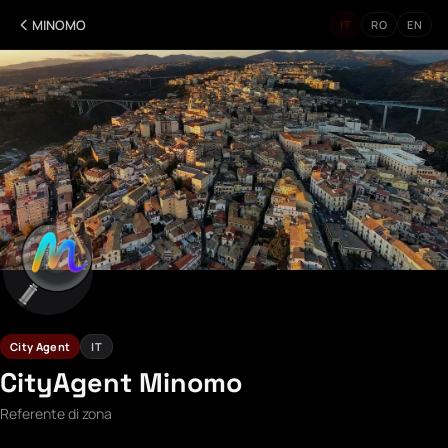
MINOMO
IT
RO
EN
City Agent
IT
CityAgent Minomo
Referente di zona