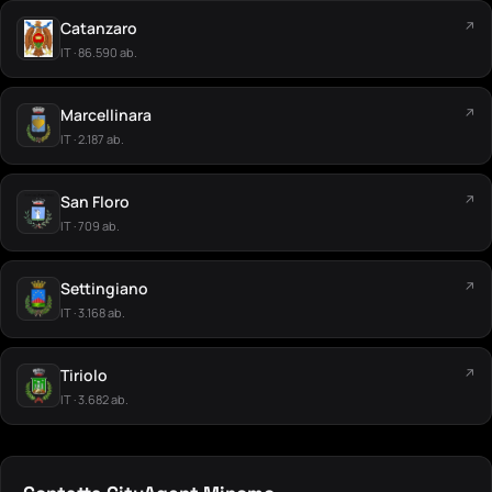
Catanzaro
↗
IT · 86.590 ab.
Marcellinara
↗
IT · 2.187 ab.
San Floro
↗
IT · 709 ab.
Settingiano
↗
IT · 3.168 ab.
Tiriolo
↗
IT · 3.682 ab.