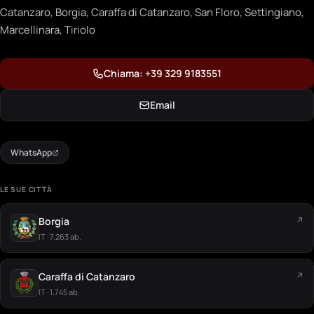
Catanzaro, Borgia, Caraffa di Catanzaro, San Floro, Settìngiano,
Marcellinara, Tiriolo
Chiama: +39 329 9183551
Email
WhatsApp
LE SUE CITTÀ
Borgia
↗
IT · 7.263 ab.
Caraffa di Catanzaro
↗
IT · 1.745 ab.