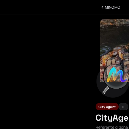
MINOMO
City Agent
IT
CityAg
Referente di zona