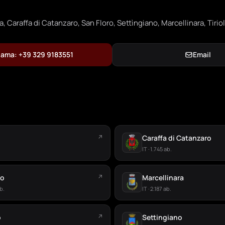
, Caraffa di Catanzaro, San Floro, Settìngiano, Marcellinara, Tirio
ama: +39 329 9183551
Email
↗
Caraffa di Catanzaro
IT · 1.745 ab.
ro
↗
Marcellinara
b.
IT · 2.187 ab.
o
↗
Settingiano