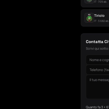
IT · 709 ab.
Tiriolo
IT · 3.682 ab
Contatta C
Scrivi qui sotto
Quanto fa 3 + 6