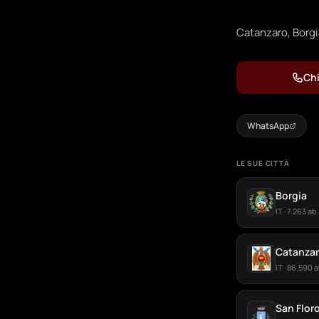
Catanzaro, Borgia
Chi
WhatsApp
LE SUE CITTÀ
Borgia
IT · 7.263 ab.
Catanza
IT · 86.590 a
San Flor