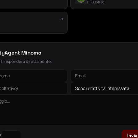
IT · 3.168 ab.
↗
.
ityAgent Minomo
: ti risponderà direttamente.
?
Invi