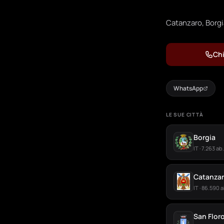
Catanzaro, Borgia
Chi
WhatsApp
LE SUE CITTÀ
Borgia
IT · 7.263 ab.
Catanza
IT · 86.590 a
San Flor