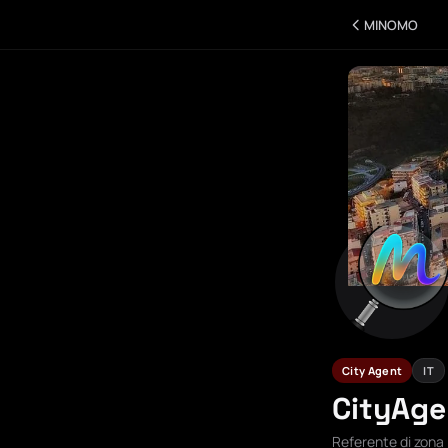
MINOMO
City Agent
IT
CityAg
Referente di zona