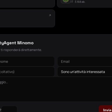
IT · 3.168 ab.
↗
.
ityAgent Minomo
: ti risponderà direttamente.
?
Invi