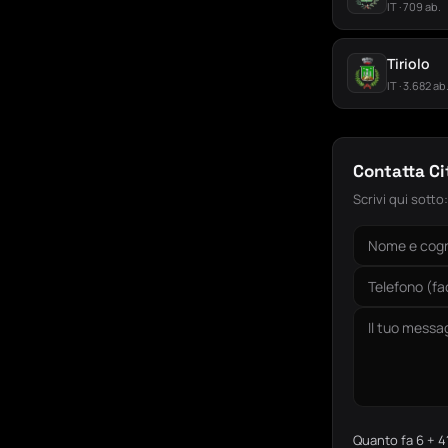
IT · 709 ab.
Tiriolo
IT · 3.682 ab
Contatta C
Scrivi qui sotto
Quanto fa 6 + 4