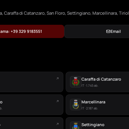
, Caraffa di Catanzaro, San Floro, Settìngiano, Marcellinara, Tirio
ama: +39 329 9183551
Email
↗
Caraffa di Catanzaro
IT · 1.745 ab.
ro
↗
Marcellinara
b.
IT · 2.187 ab.
o
↗
Settingiano