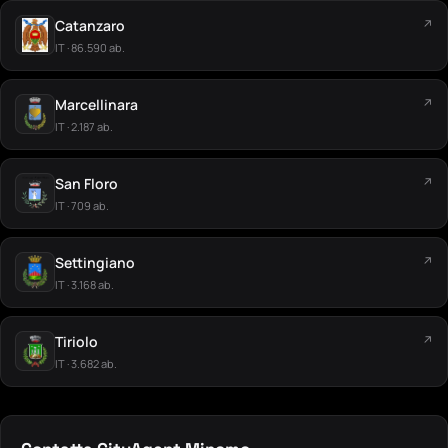
Catanzaro
↗
IT · 86.590 ab.
Marcellinara
↗
IT · 2.187 ab.
San Floro
↗
IT · 709 ab.
Settingiano
↗
IT · 3.168 ab.
Tiriolo
↗
IT · 3.682 ab.