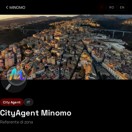
MINOMO
IT
RO
EN
City Agent
IT
CityAgent Minomo
Referente di zona