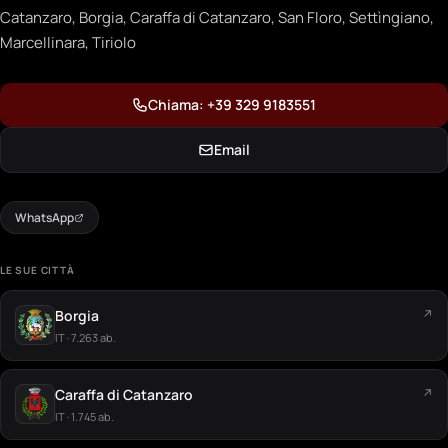
Catanzaro, Borgia, Caraffa di Catanzaro, San Floro, Settìngiano,
Marcellinara, Tiriolo
Chiama: +39 329 9183551
Email
WhatsApp
LE SUE CITTÀ
Borgia
↗
IT · 7.263 ab.
Caraffa di Catanzaro
↗
IT · 1.745 ab.