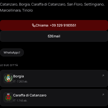
Catanzaro, Borgia, Caraffa di Catanzaro, San Floro, Settìngiano,
Marcellinara, Tiriolo
Chiama: +39 329 9183551
Email
WhatsApp
LE SUE CITTÀ
Borgia
↗
IT · 7.263 ab.
Caraffa di Catanzaro
↗
IT · 1.745 ab.