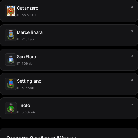
Catanzaro
↗
IT · 86.590 ab.
Marcellinara
↗
IT · 2.187 ab.
San Floro
↗
IT · 709 ab.
Settingiano
↗
IT · 3.168 ab.
Tiriolo
↗
IT · 3.682 ab.