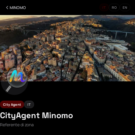
MINOMO
IT
RO
EN
City Agent
IT
CityAgent Minomo
Referente di zona