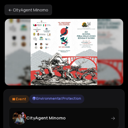
← CityAgent Minomo
🌍 Environmental Protection
📅 Event
→
CityAgent Minomo